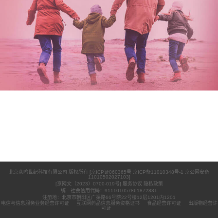
北京众鸣世纪科技有限公司 版权所有 [
京ICP证060365号 京ICP备11010348号-1
京公网安备
11010502027103]
[京网文（2023）0700-019号]
服务协议
隐私政策
统一社会信用代码：911101057861872831
注册地：北京市朝阳区广渠路66号院22号楼12层1201内1201
电信与信息服务业务经营许可证
互联网药品信息服务资格证书
食品经营许可证
出版物经营许
可证